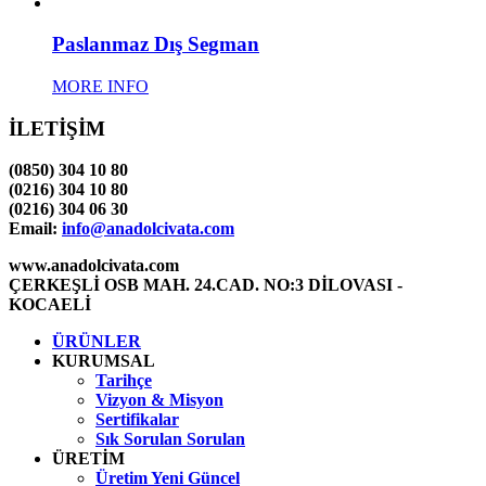
Paslanmaz Dış Segman
MORE INFO
İLETİŞİM
(0850) 304 10 80
(0216) 304 10 80
(0216) 304 06 30
Email:
info@anadolcivata.com
www.anadolcivata.com
ÇERKEŞLİ OSB MAH. 24.CAD. NO:3 DİLOVASI -
KOCAELİ
ÜRÜNLER
KURUMSAL
Tarihçe
Vizyon & Misyon
Sertifikalar
Sık Sorulan Sorulan
ÜRETİM
Üretim Yeni Güncel